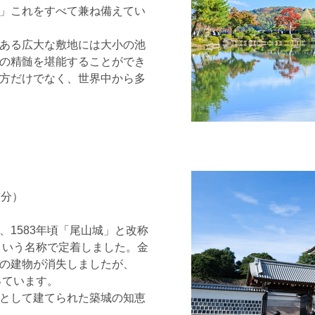
」これをすべて兼ね備えてい
ある広大な敷地には大小の池
の精髄を堪能することができ
方だけでなく、世界中から多
7分）
1583年頃「尾山城」と改称
という名称で定着しました。金
の建物が消失しましたが、
っています。
として建てられた築城の知恵