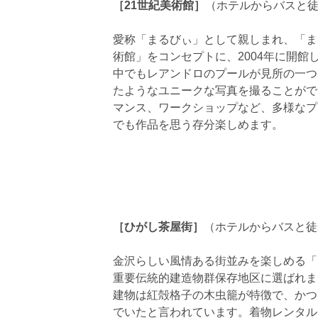
［21世紀美術館］
（ホテルからバスと徒
愛称「まるびぃ」として親しまれ、「ま
術館」をコンセプトに、2004年に開館
中でもレアンドロのプールが見所の一つ
たようなユニークな写真を撮ることがで
マンス、ワークショップなど、多様なプ
でも作品を思う存分楽しめます。
［ひがし茶屋街］
（ホテルからバスと徒
金沢らしい風情ある街並みを楽しめる「ひ
重要伝統的建造物群保存地区に選ばれま
建物は紅殻格子の木虫籠が特徴で、かつ
でいたと言われています。着物レンタル