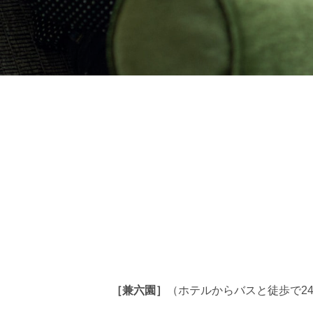
［兼六園］
（ホテルからバスと徒歩で2