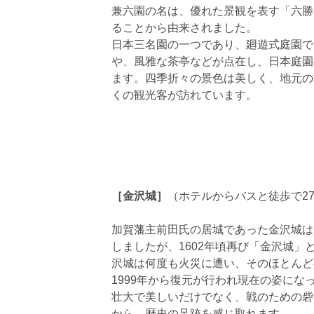
兼六園の名は、優れた景観を表す「六勝
ることから由来されました。
日本三名園の一つであり、廻遊式庭園で
や、風雅な茶亭などが点在し、日本庭園
ます。四季折々の景色は美しく、地元の
くの観光客が訪れています。
［金沢城］
（ホテルからバスと徒歩で2
加賀藩主前田氏の居城であった金沢城は、
しましたが、1602年頃再び「金沢城」
沢城は何度も火災に遭い、そのほとんど
1999年から復元が行われ現在の姿にな
壮大で美しいだけでなく、戦のための砦
から、歴史の足跡を感じ取れます。