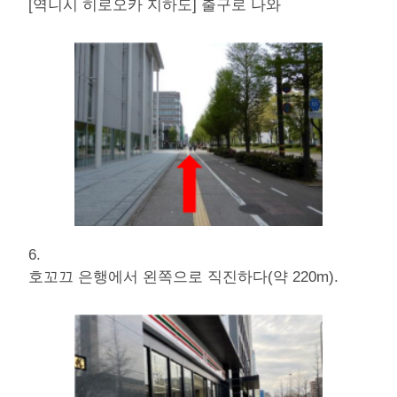
[역니시 히로오카 지하도] 출구로 나와
6.
호꼬끄 은행에서 왼쪽으로 직진하다(약 220m).