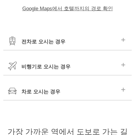
Google Maps에서 호텔까지의 경로 확인
전차로 오시는 경우
비행기로 오시는 경우
JR金沢駅
가나자와 항출구(서쪽 출
약6분
구)에서 도보로 이동
차로 오시는 경우
고마쓰 공항
리무진 버스
약40분
호쿠리쿠 자동차도
가나자와 역 서쪽 출구 버스 터미널
가나자와 니시 IC・가나자와동 IC
가장 가까운 역에서 도보로 가는 길