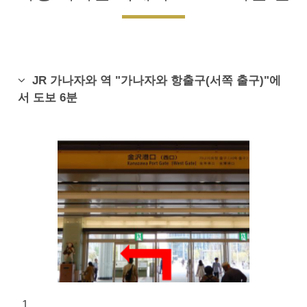
도보
약5분
가나자와 역 방면으로
약15분
JR 가나자와 역 "가나자와 항출구(서쪽 출구)"에
서 도보 6분
1.