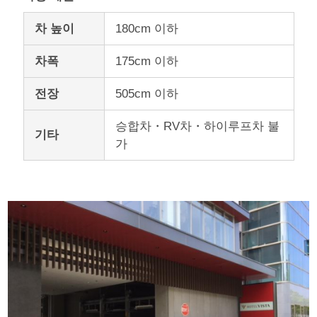
차 높이
180cm 이하
차폭
175cm 이하
전장
505cm 이하
승합차・RV차・하이루프차 불
기타
가